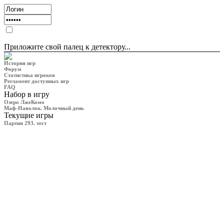
Приложите свой палец к детектору...
История игр
Форум
Статистика игроков
Регламент доступных игр
FAQ
Набор в игру
Озеро ЛжеКомо
Маф-Наволок. Молочный день
Текущие игры
Партия 293. тест