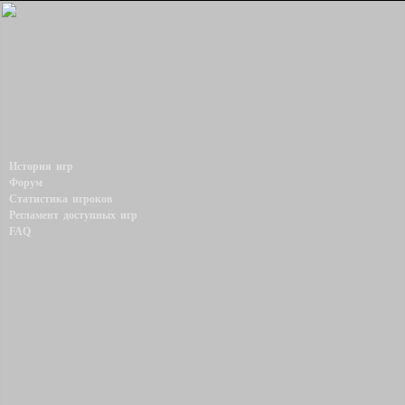
История игр
Форум
Статистика игроков
Регламент доступных игр
FAQ