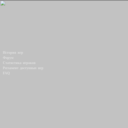
История игр
Форум
Статистика игроков
Регламент доступных игр
FAQ