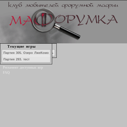
Набор в игру
Текущие игры
История игр
Маф-Наволок. Молочный день
Партия 305. Озеро ЛжеКомо
Форум
Партия 293. тест
Статистика игроков
Регламент доступных игр
FAQ