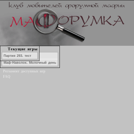
Набор в игру
Текущие игры
История игр
Озеро ЛжеКомо
Партия 293. тест
Форум
Маф-Наволок. Молочный день
Статистика игроков
Регламент доступных игр
FAQ