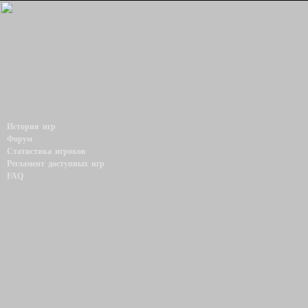
История игр
Форум
Статистика игроков
Регламент доступных игр
FAQ