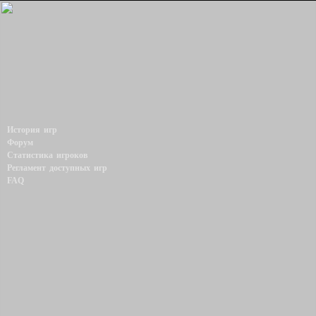
История игр
Форум
Статистика игроков
Регламент доступных игр
FAQ