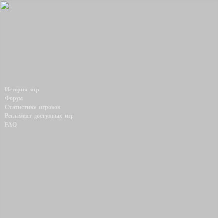
История игр
Форум
Статистика игроков
Регламент доступных игр
FAQ