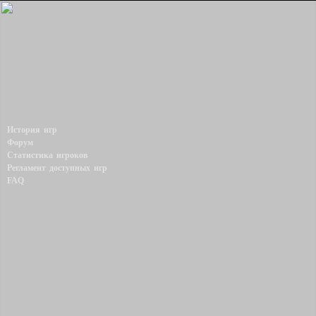
История игр
Форум
Статистика игроков
Регламент доступных игр
FAQ