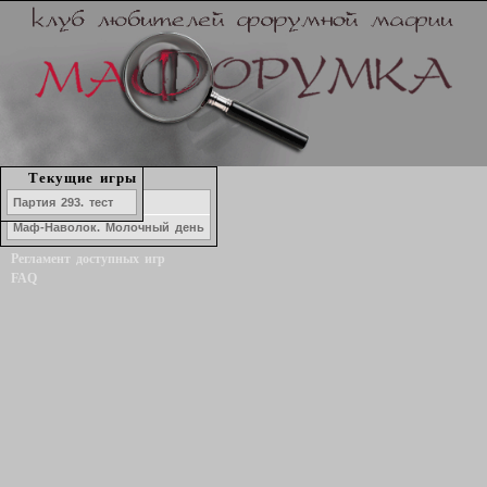
Набор в игру
Текущие игры
История игр
Озеро ЛжеКомо
Партия 293. тест
Форум
Маф-Наволок. Молочный день
Статистика игроков
Регламент доступных игр
FAQ