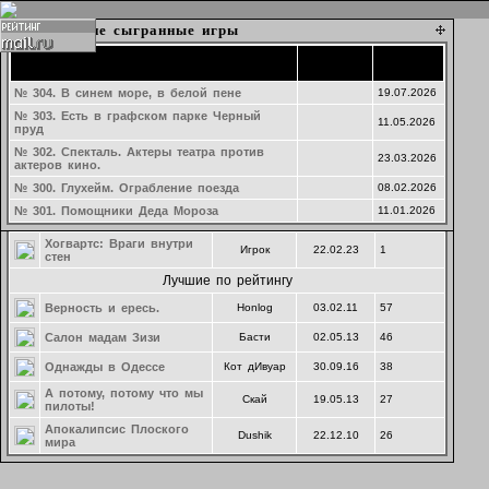
Набор в игру
Текущие игры
Подготовка затравок к играм
Последние сыгранные игры
Время
Время
Время
Название
Создатель
Cоздание
Рейтинг
Название партии
Название
Название
Ведущий
Ведущий
Ведущий
создания
создания
начала
Последние предложения
Озеро ЛжеКомо
Партия 293. тест
№ 304. В синем море, в белой пене
Dushik
Saya
24.07.2026
19.07.2026
20.02.2025
№ 303. Есть в графском парке Черный
Курорт на озере Лжекомо
Ры
Клубный
24.07.26
0
Маф-Наволок. Молочный день
19.05.2026
11.05.2026
ведущий
пруд
гугеноты среди нас
MrStryde
22.04.26
20
№ 302. Спекталь. Актеры театра против
23.03.2026
актеров кино.
Безумный день, или
Егор
01.06.24
0
женитьба Фигаро
№ 300. Глухейм. Ограбление поезда
08.02.2026
Комитет общественного
№ 301. Помощники Деда Мороза
11.01.2026
Палвась
03.04.23
0
спасения в нейросети
Хогвартс: Враги внутри
Игрок
22.02.23
1
стен
Лучшие по рейтингу
Верность и ересь.
Honlog
03.02.11
57
Салон мадам Зизи
Басти
02.05.13
46
Однажды в Одессе
Кот дИвуар
30.09.16
38
А потому, потому что мы
Скай
19.05.13
27
пилоты!
Апокалипсис Плоского
Dushik
22.12.10
26
мира