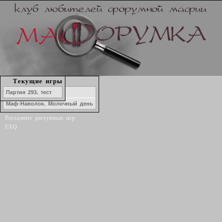
Набор в игру
Текущие игры
История игр
Озеро ЛжеКомо
Партия 293. тест
Форум
Маф-Наволок. Молочный день
Статистика игроков
Регламент доступных игр
FAQ