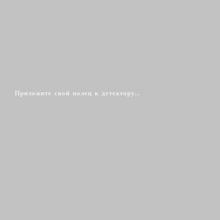
Приложите свой палец к детектору...