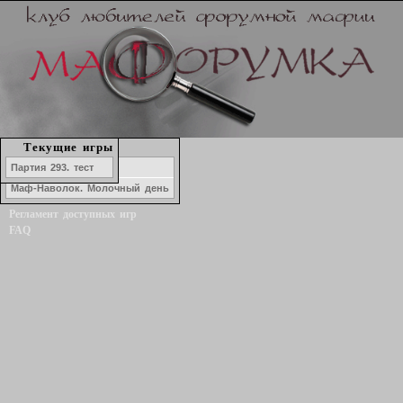
Набор в игру
Текущие игры
История игр
Озеро ЛжеКомо
Партия 293. тест
Форум
Маф-Наволок. Молочный день
Статистика игроков
Регламент доступных игр
FAQ