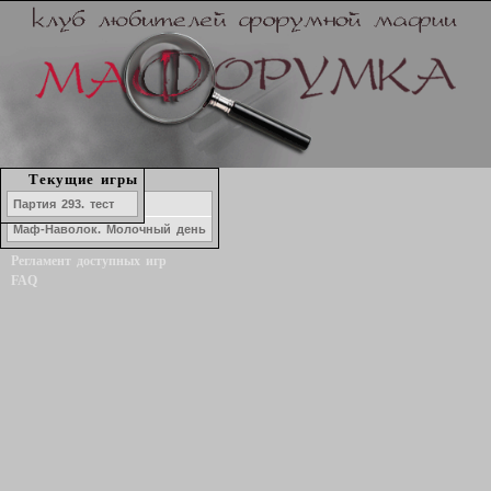
Набор в игру
Текущие игры
История игр
Озеро ЛжеКомо
Партия 293. тест
Форум
Маф-Наволок. Молочный день
Статистика игроков
Регламент доступных игр
FAQ