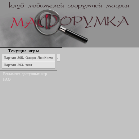
Набор в игру
Текущие игры
История игр
Маф-Наволок. Молочный день
Партия 305. Озеро ЛжеКомо
Форум
Партия 293. тест
Статистика игроков
Регламент доступных игр
FAQ