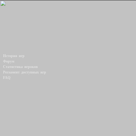
История игр
Форум
Статистика игроков
Регламент доступных игр
FAQ