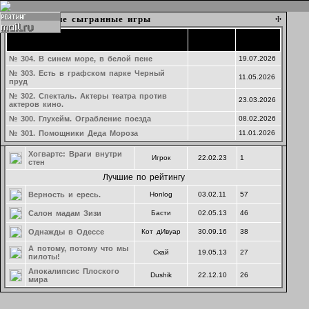
Набор в игру
Текущие игры
Подготовка затравок к играм
Последние сыгранные игры
Время
Время
Время
Название
Создатель
Cоздание
Рейтинг
Название партии
Название
Название
Ведущий
Ведущий
Ведущий
создания
создания
начала
Последние предложения
Озеро ЛжеКомо
Партия 293. тест
№ 304. В синем море, в белой пене
Dushik
Saya
24.07.2026
19.07.2026
20.02.2025
№ 303. Есть в графском парке Черный
Курорт на озере Лжекомо
Ры
Клубный
24.07.26
0
Маф-Наволок. Молочный день
19.05.2026
11.05.2026
ведущий
пруд
гугеноты среди нас
MrStryde
22.04.26
20
№ 302. Спекталь. Актеры театра против
23.03.2026
актеров кино.
Безумный день, или
Егор
01.06.24
0
женитьба Фигаро
№ 300. Глухейм. Ограбление поезда
08.02.2026
Комитет общественного
№ 301. Помощники Деда Мороза
11.01.2026
Палвась
03.04.23
0
спасения в нейросети
Хогвартс: Враги внутри
Игрок
22.02.23
1
стен
Лучшие по рейтингу
Верность и ересь.
Honlog
03.02.11
57
Салон мадам Зизи
Басти
02.05.13
46
Однажды в Одессе
Кот дИвуар
30.09.16
38
А потому, потому что мы
Скай
19.05.13
27
пилоты!
Апокалипсис Плоского
Dushik
22.12.10
26
мира