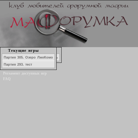
Набор в игру
Текущие игры
История игр
Маф-Наволок. Молочный день
Партия 305. Озеро ЛжеКомо
Форум
Партия 293. тест
Статистика игроков
Регламент доступных игр
FAQ