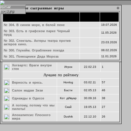
Набор в игру
Текущие игры
Подготовка затравок к играм
Последние сыгранные игры
Время
Время
Время
Название
Создатель
Cоздание
Рейтинг
Название партии
Название
Название
Ведущий
Ведущий
Ведущий
создания
создания
начала
Последние предложения
Озеро ЛжеКомо
Партия 293. тест
№ 304. В синем море, в белой пене
Dushik
Saya
24.07.2026
19.07.2026
20.02.2025
№ 303. Есть в графском парке Черный
Курорт на озере Лжекомо
Ры
Клубный
24.07.26
0
Маф-Наволок. Молочный день
19.05.2026
11.05.2026
ведущий
пруд
гугеноты среди нас
MrStryde
22.04.26
20
№ 302. Спекталь. Актеры театра против
23.03.2026
актеров кино.
Безумный день, или
Егор
01.06.24
0
женитьба Фигаро
№ 300. Глухейм. Ограбление поезда
08.02.2026
Комитет общественного
№ 301. Помощники Деда Мороза
11.01.2026
Палвась
03.04.23
0
спасения в нейросети
Хогвартс: Враги внутри
Игрок
22.02.23
1
стен
Лучшие по рейтингу
Верность и ересь.
Honlog
03.02.11
57
Салон мадам Зизи
Басти
02.05.13
46
Однажды в Одессе
Кот дИвуар
30.09.16
38
А потому, потому что мы
Скай
19.05.13
27
пилоты!
Апокалипсис Плоского
Dushik
22.12.10
26
мира