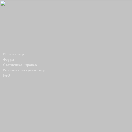
История игр
Форум
Статистика игроков
Регламент доступных игр
FAQ