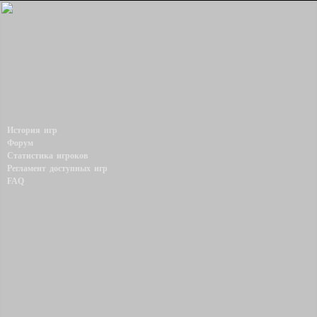
История игр
Форум
Статистика игроков
Регламент доступных игр
FAQ