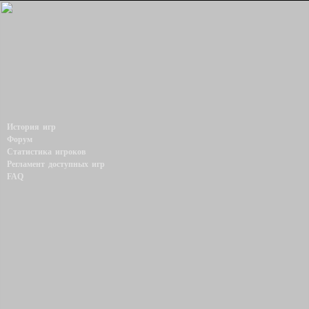
История игр
Форум
Статистика игроков
Регламент доступных игр
FAQ