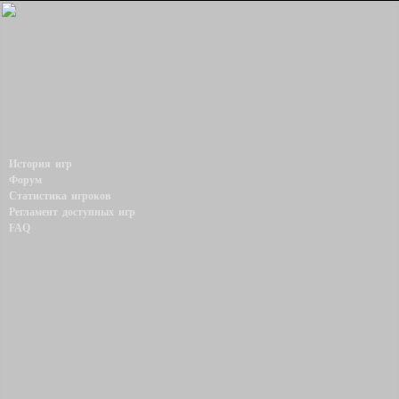
История игр
Форум
Статистика игроков
Регламент доступных игр
FAQ