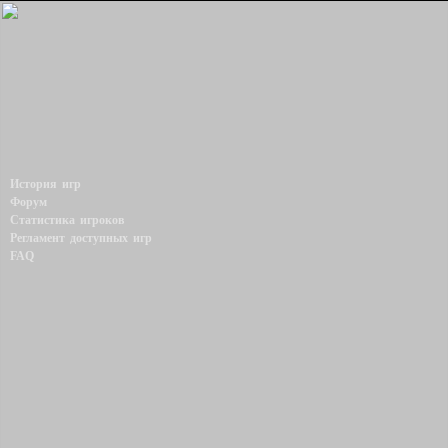
История игр
Форум
Статистика игроков
Регламент доступных игр
FAQ