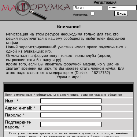
Регистрация
Автовход:
Внимание!
Регистрация на этом ресурсе необходима только для тех, кто
решил подключиться к нашему сообществу любителей форумной
мафии.
Новый зарегистрированный участник имеет право подключиться к
одной из ближайших игр.
Отмечаться на форуме могут только члены клуба (игроки,
сыгравшие хотя бы одну игру).
Кроме того, если Вы любитель форумной мафии, но у Вас не
хватает времени на игру, то Вы можете стать членом клуба. Для
этого надо связаться с модератором (Dushik - 18212732).
Удачи в игре!
Регистрационная информация
Поля отмеченные * обязательны к заполнению, если не указано обратное
Имя: *
Адрес e-mail: *
Пароль: *
Подтвердите
пароль: *
Если у вас плохое зрение или вы не можете прочесть этот код по какой-то
Администратору
другой причине, то обратитесь за помощью к
.