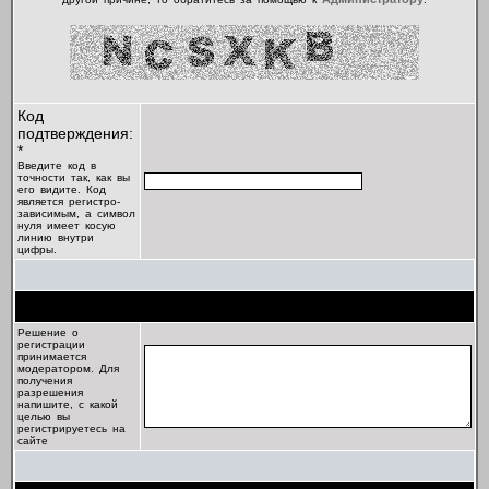
Код
подтверждения:
*
Введите код в
точности так, как вы
его видите. Код
является регистро-
зависимым, а символ
нуля имеет косую
линию внутри
цифры.
Цель регистрации
Решение о
регистрации
принимается
модератором. Для
получения
разрешения
напишите, с какой
целью вы
регистрируетесь на
сайте