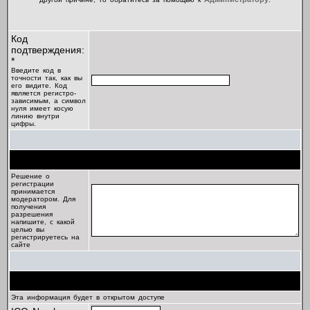
Код
подтверждения:
*
Введите код в
точности так, как вы
его видите. Код
является регистро-
зависимым, а символ
нуля имеет косую
линию внутри
цифры.
Цель регистрации
Решение о
регистрации
принимается
модератором. Для
получения
разрешения
напишите, с какой
целью вы
регистрируетесь на
сайте
Профиль
Эта информация будет в открытом доступе