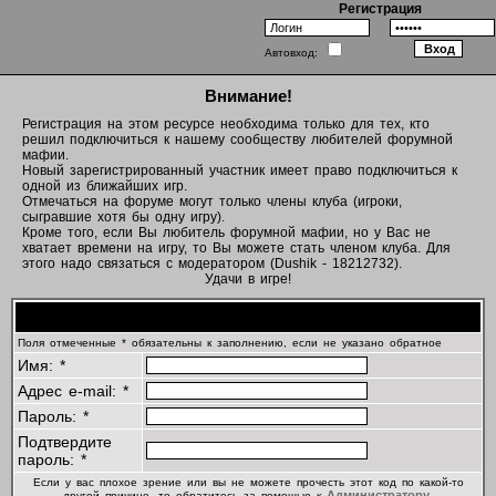
Регистрация
Автовход:
Внимание!
Регистрация на этом ресурсе необходима только для тех, кто
решил подключиться к нашему сообществу любителей форумной
мафии.
Новый зарегистрированный участник имеет право подключиться к
одной из ближайших игр.
Отмечаться на форуме могут только члены клуба (игроки,
сыгравшие хотя бы одну игру).
Кроме того, если Вы любитель форумной мафии, но у Вас не
хватает времени на игру, то Вы можете стать членом клуба. Для
этого надо связаться с модератором (Dushik - 18212732).
Удачи в игре!
Регистрационная информация
Поля отмеченные * обязательны к заполнению, если не указано обратное
Имя: *
Адрес e-mail: *
Пароль: *
Подтвердите
пароль: *
Если у вас плохое зрение или вы не можете прочесть этот код по какой-то
Администратору
другой причине, то обратитесь за помощью к
.