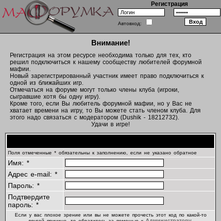
Регистрация
Автовход:
Внимание!
Регистрация на этом ресурсе необходима только для тех, кто
решил подключиться к нашему сообществу любителей форумной
мафии.
Новый зарегистрированный участник имеет право подключиться к
одной из ближайших игр.
Отмечаться на форуме могут только члены клуба (игроки,
сыгравшие хотя бы одну игру).
Кроме того, если Вы любитель форумной мафии, но у Вас не
хватает времени на игру, то Вы можете стать членом клуба. Для
этого надо связаться с модератором (Dushik - 18212732).
Удачи в игре!
Регистрационная информация
Поля отмеченные * обязательны к заполнению, если не указано обратное
Имя: *
Адрес e-mail: *
Пароль: *
Подтвердите
пароль: *
Если у вас плохое зрение или вы не можете прочесть этот код по какой-то
Администратору
другой причине, то обратитесь за помощью к
.