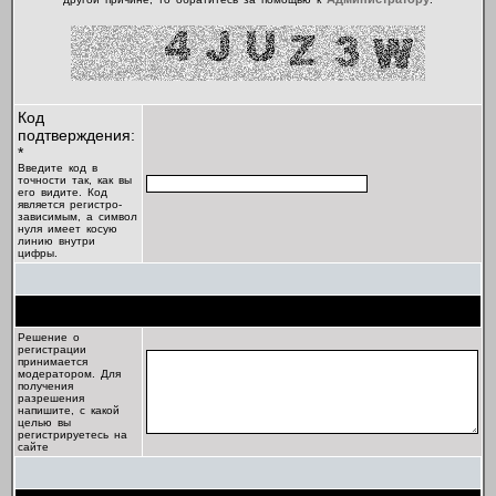
Код
подтверждения:
*
Введите код в
точности так, как вы
его видите. Код
является регистро-
зависимым, а символ
нуля имеет косую
линию внутри
цифры.
Цель регистрации
Решение о
регистрации
принимается
модератором. Для
получения
разрешения
напишите, с какой
целью вы
регистрируетесь на
сайте