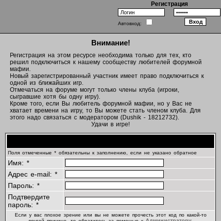
Регистрация
Автовход:
Внимание!
Регистрация на этом ресурсе необходима только для тех, кто
решил подключиться к нашему сообществу любителей форумной
мафии.
Новый зарегистрированный участник имеет право подключиться к
одной из ближайших игр.
Отмечаться на форуме могут только члены клуба (игроки,
сыгравшие хотя бы одну игру).
Кроме того, если Вы любитель форумной мафии, но у Вас не
хватает времени на игру, то Вы можете стать членом клуба. Для
этого надо связаться с модератором (Dushik - 18212732).
Удачи в игре!
Регистрационная информация
Поля отмеченные * обязательны к заполнению, если не указано обратное
Имя: *
Адрес e-mail: *
Пароль: *
Подтвердите
пароль: *
Если у вас плохое зрение или вы не можете прочесть этот код по какой-то
Администратору
другой причине, то обратитесь за помощью к
.