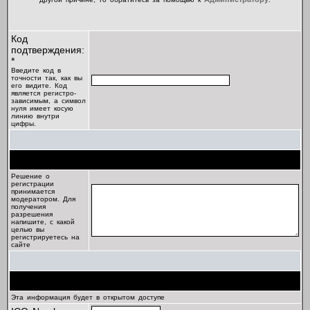
Код
подтверждения:
*
Введите код в
точности так, как вы
его видите. Код
является регистро-
зависимым, а символ
нуля имеет косую
линию внутри
цифры.
Цель регистрации
Решение о
регистрации
принимается
модератором. Для
получения
разрешения
напишите, с какой
целью вы
регистрируетесь на
сайте
Профиль
Эта информация будет в открытом доступе