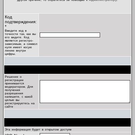
Код
подтверждения:
*
Введите код в
точности так, как вы
его видите. Код
является регистро-
зависимым, а символ
нуля имеет косую
линию внутри
цифры.
Цель регистрации
Решение о
регистрации
принимается
модератором. Для
получения
разрешения
напишите, с какой
целью вы
регистрируетесь на
сайте
Профиль
Эта информация будет в открытом доступе