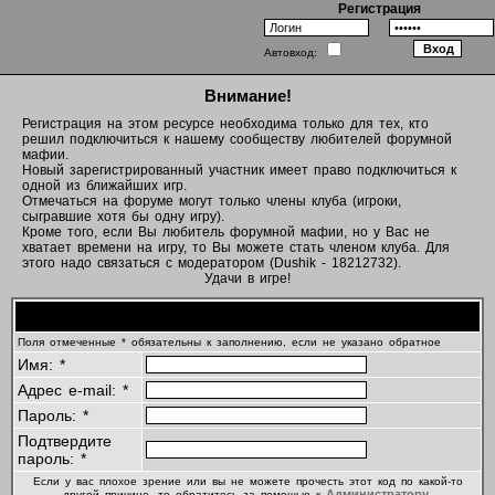
Регистрация
Автовход:
Внимание!
Регистрация на этом ресурсе необходима только для тех, кто
решил подключиться к нашему сообществу любителей форумной
мафии.
Новый зарегистрированный участник имеет право подключиться к
одной из ближайших игр.
Отмечаться на форуме могут только члены клуба (игроки,
сыгравшие хотя бы одну игру).
Кроме того, если Вы любитель форумной мафии, но у Вас не
хватает времени на игру, то Вы можете стать членом клуба. Для
этого надо связаться с модератором (Dushik - 18212732).
Удачи в игре!
Регистрационная информация
Поля отмеченные * обязательны к заполнению, если не указано обратное
Имя: *
Адрес e-mail: *
Пароль: *
Подтвердите
пароль: *
Если у вас плохое зрение или вы не можете прочесть этот код по какой-то
Администратору
другой причине, то обратитесь за помощью к
.