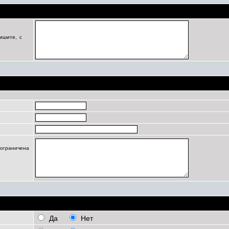
Цель регистрации
ишите, с
Профиль
 ограничена
Личные настройки
Да
Нет