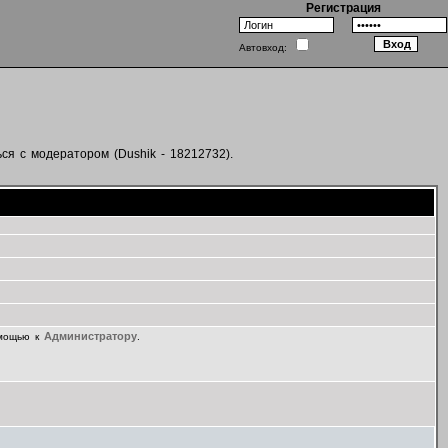
Регистрация
Автовход:
ся с модератором (Dushik - 18212732).
Администратору
омощью к
.