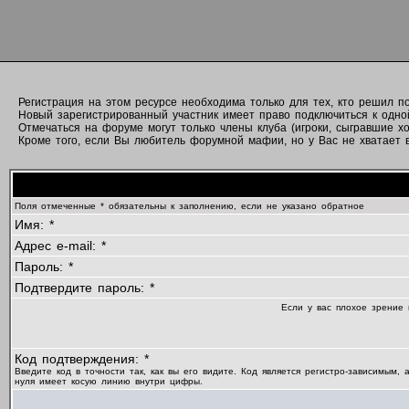
Регистрация на этом ресурсе необходима только для тех, кто решил 
Новый зарегистрированный участник имеет право подключиться к одно
Отмечаться на форуме могут только члены клуба (игроки, сыгравшие хо
Кроме того, если Вы любитель форумной мафии, но у Вас не хватает вр
Поля отмеченные * обязательны к заполнению, если не указано обратное
Имя: *
Адрес e-mail: *
Пароль: *
Подтвердите пароль: *
Если у вас плохое зрение 
Код подтверждения: *
Введите код в точности так, как вы его видите. Код является регистро-зависимым, 
нуля имеет косую линию внутри цифры.