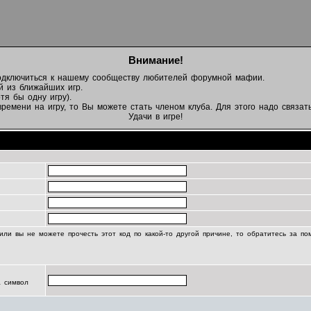
Внимание!
подключиться к нашему сообществу любителей форумной мафии.
й из ближайших игр.
тя бы одну игру).
емени на игру, то Вы можете стать членом клуба. Для этого надо связать
Удачи в игре!
Регистрационная информация
или вы не можете прочесть этот код по какой-то другой причине, то обратитесь за п
а символ