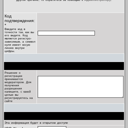
Код
подтверждения:
*
Введите код в
точности так, как вы
его видите. Код
является регистро-
зависимым, а символ
нуля имеет косую
линию внутри
цифры.
Цель регистрации
Решение о
регистрации
принимается
модератором. Для
получения
разрешения
напишите, с какой
целью вы
регистрируетесь на
сайте
Профиль
Эта информация будет в открытом доступе