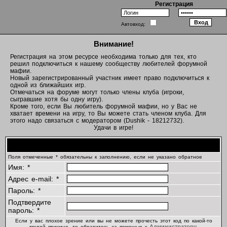
Регистрация
Автовход:
Внимание!
Регистрация на этом ресурсе необходима только для тех, кто
решил подключиться к нашему сообществу любителей форумной
мафии.
Новый зарегистрированный участник имеет право подключиться к
одной из ближайших игр.
Отмечаться на форуме могут только члены клуба (игроки,
сыгравшие хотя бы одну игру).
Кроме того, если Вы любитель форумной мафии, но у Вас не
хватает времени на игру, то Вы можете стать членом клуба. Для
этого надо связаться с модератором (Dushik - 18212732).
Удачи в игре!
Регистрационная информация
Поля отмеченные * обязательны к заполнению, если не указано обратное
Имя: *
Адрес e-mail: *
Пароль: *
Подтвердите
пароль: *
Если у вас плохое зрение или вы не можете прочесть этот код по какой-то
Администратору
другой причине, то обратитесь за помощью к
.