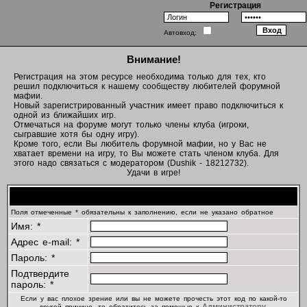
Регистрация
Автовход:
Внимание!
Регистрация на этом ресурсе необходима только для тех, кто
решил подключиться к нашему сообществу любителей форумной
мафии.
Новый зарегистрированный участник имеет право подключиться к
одной из ближайших игр.
Отмечаться на форуме могут только члены клуба (игроки,
сыгравшие хотя бы одну игру).
Кроме того, если Вы любитель форумной мафии, но у Вас не
хватает времени на игру, то Вы можете стать членом клуба. Для
этого надо связаться с модератором (Dushik - 18212732).
Удачи в игре!
Регистрационная информация
Поля отмеченные * обязательны к заполнению, если не указано обратное
Имя: *
Адрес e-mail: *
Пароль: *
Подтвердите
пароль: *
Если у вас плохое зрение или вы не можете прочесть этот код по какой-то
Администратору
другой причине, то обратитесь за помощью к
.