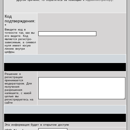
Код
подтверждения:
*
Введите код в
точности так, как вы
его видите. Код
является регистро-
зависимым, а символ
нуля имеет косую
линию внутри
цифры.
Цель регистрации
Решение о
регистрации
принимается
модератором. Для
получения
разрешения
напишите, с какой
целью вы
регистрируетесь на
сайте
Профиль
Эта информация будет в открытом доступе