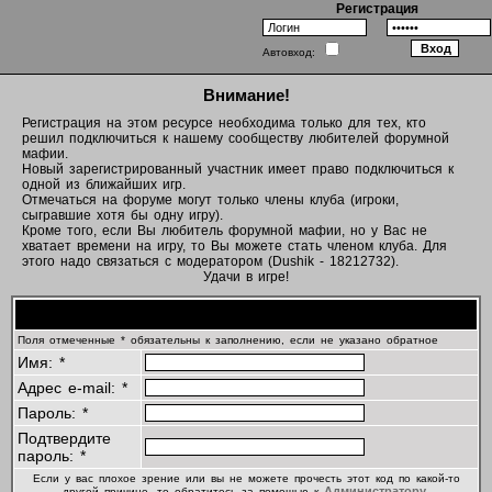
Регистрация
Автовход:
Внимание!
Регистрация на этом ресурсе необходима только для тех, кто
решил подключиться к нашему сообществу любителей форумной
мафии.
Новый зарегистрированный участник имеет право подключиться к
одной из ближайших игр.
Отмечаться на форуме могут только члены клуба (игроки,
сыгравшие хотя бы одну игру).
Кроме того, если Вы любитель форумной мафии, но у Вас не
хватает времени на игру, то Вы можете стать членом клуба. Для
этого надо связаться с модератором (Dushik - 18212732).
Удачи в игре!
Регистрационная информация
Поля отмеченные * обязательны к заполнению, если не указано обратное
Имя: *
Адрес e-mail: *
Пароль: *
Подтвердите
пароль: *
Если у вас плохое зрение или вы не можете прочесть этот код по какой-то
Администратору
другой причине, то обратитесь за помощью к
.