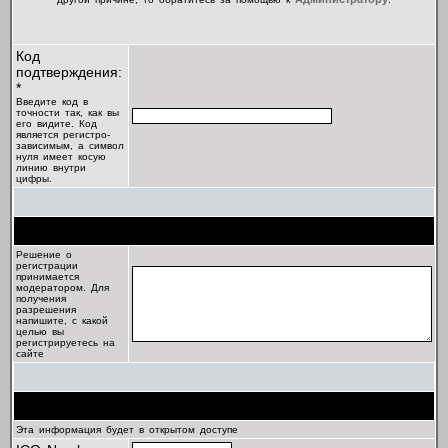
Код
подтверждения:
*
Введите код в
точности так, как вы
его видите. Код
является регистро-
зависимым, а символ
нуля имеет косую
линию внутри
цифры.
Цель регистрации
Решение о
регистрации
принимается
модератором. Для
получения
разрешения
напишите, с какой
целью вы
регистрируетесь на
сайте
Профиль
Эта информация будет в открытом доступе