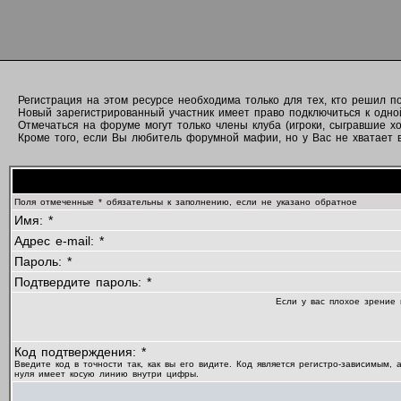
Регистрация на этом ресурсе необходима только для тех, кто решил 
Новый зарегистрированный участник имеет право подключиться к одно
Отмечаться на форуме могут только члены клуба (игроки, сыгравшие хо
Кроме того, если Вы любитель форумной мафии, но у Вас не хватает вр
Поля отмеченные * обязательны к заполнению, если не указано обратное
Имя: *
Адрес e-mail: *
Пароль: *
Подтвердите пароль: *
Если у вас плохое зрение 
Код подтверждения: *
Введите код в точности так, как вы его видите. Код является регистро-зависимым, 
нуля имеет косую линию внутри цифры.