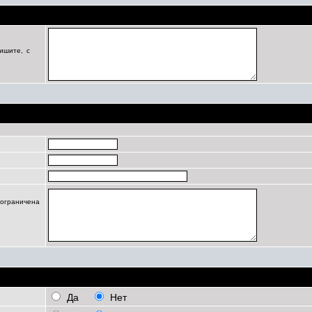
Цель регистрации
ишите, с
Профиль
 ограничена
Личные настройки
Да
Нет