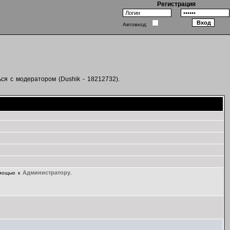
Регистрация
Автовход:
ся с модератором (Dushik - 18212732).
Администратору
омощью к
.