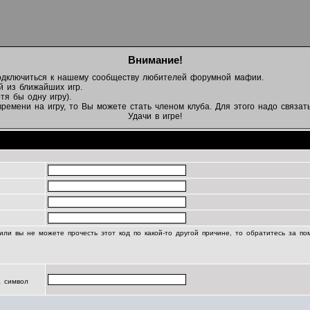
Внимание!
подключиться к нашему сообществу любителей форумной мафии.
й из ближайших игр.
тя бы одну игру).
емени на игру, то Вы можете стать членом клуба. Для этого надо связать
Удачи в игре!
Регистрационная информация
или вы не можете прочесть этот код по какой-то другой причине, то обратитесь за п
а символ