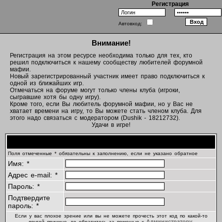
Регистрация
Автовход:
Внимание!
Регистрация на этом ресурсе необходима только для тех, кто
решил подключиться к нашему сообществу любителей форумной
мафии.
Новый зарегистрированный участник имеет право подключиться к
одной из ближайших игр.
Отмечаться на форуме могут только члены клуба (игроки,
сыгравшие хотя бы одну игру).
Кроме того, если Вы любитель форумной мафии, но у Вас не
хватает времени на игру, то Вы можете стать членом клуба. Для
этого надо связаться с модератором (Dushik - 18212732).
Удачи в игре!
Регистрационная информация
Поля отмеченные * обязательны к заполнению, если не указано обратное
Имя: *
Адрес e-mail: *
Пароль: *
Подтвердите
пароль: *
Если у вас плохое зрение или вы не можете прочесть этот код по какой-то
Администратору
другой причине, то обратитесь за помощью к
.