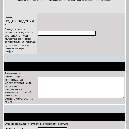
Код
подтверждения:
*
Введите код в
точности так, как вы
его видите. Код
является регистро-
зависимым, а символ
нуля имеет косую
линию внутри
цифры.
Цель регистрации
Решение о
регистрации
принимается
модератором. Для
получения
разрешения
напишите, с какой
целью вы
регистрируетесь на
сайте
Профиль
Эта информация будет в открытом доступе