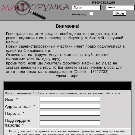
Регистрация
Автовход:
Внимание!
Регистрация на этом ресурсе необходима только для тех, кто
решил подключиться к нашему сообществу любителей форумной
мафии.
Новый зарегистрированный участник имеет право подключиться к
одной из ближайших игр.
Отмечаться на форуме могут только члены клуба (игроки,
сыгравшие хотя бы одну игру).
Кроме того, если Вы любитель форумной мафии, но у Вас не
хватает времени на игру, то Вы можете стать членом клуба. Для
этого надо связаться с модератором (Dushik - 18212732).
Удачи в игре!
Регистрационная информация
Поля отмеченные * обязательны к заполнению, если не указано обратное
Имя: *
Адрес e-mail: *
Пароль: *
Подтвердите
пароль: *
Если у вас плохое зрение или вы не можете прочесть этот код по какой-то
Администратору
другой причине, то обратитесь за помощью к
.