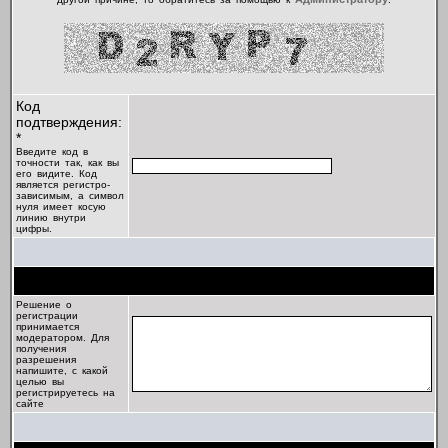
Код
подтверждения:
*
Введите код в
точности так, как вы
его видите. Код
является регистро-
зависимым, а символ
нуля имеет косую
линию внутри
цифры.
Цель регистрации
Решение о
регистрации
принимается
модератором. Для
получения
разрешения
напишите, с какой
целью вы
регистрируетесь на
сайте