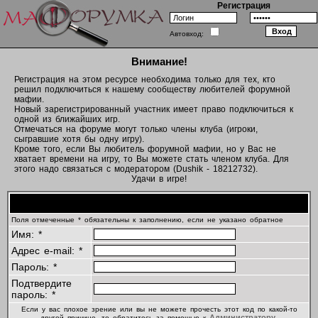
Регистрация
Автовход:
Внимание!
Регистрация на этом ресурсе необходима только для тех, кто
решил подключиться к нашему сообществу любителей форумной
мафии.
Новый зарегистрированный участник имеет право подключиться к
одной из ближайших игр.
Отмечаться на форуме могут только члены клуба (игроки,
сыгравшие хотя бы одну игру).
Кроме того, если Вы любитель форумной мафии, но у Вас не
хватает времени на игру, то Вы можете стать членом клуба. Для
этого надо связаться с модератором (Dushik - 18212732).
Удачи в игре!
Регистрационная информация
Поля отмеченные * обязательны к заполнению, если не указано обратное
Имя: *
Адрес e-mail: *
Пароль: *
Подтвердите
пароль: *
Если у вас плохое зрение или вы не можете прочесть этот код по какой-то
Администратору
другой причине, то обратитесь за помощью к
.