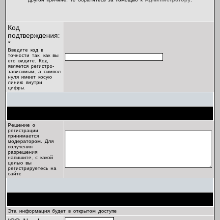
Код
подтверждения:
*
Введите код в
точности так, как вы
его видите. Код
является регистро-
зависимым, а символ
нуля имеет косую
линию внутри
цифры.
Цель регистрации
Решение о
регистрации
принимается
модератором. Для
получения
разрешения
напишите, с какой
целью вы
регистрируетесь на
сайте
Профиль
Эта информация будет в открытом доступе