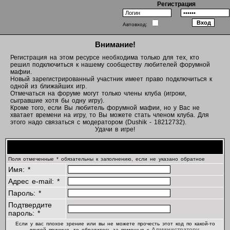
Регистрация
Автовход:
Внимание!
Регистрация на этом ресурсе необходима только для тех, кто
решил подключиться к нашему сообществу любителей форумной
мафии.
Новый зарегистрированный участник имеет право подключиться к
одной из ближайших игр.
Отмечаться на форуме могут только члены клуба (игроки,
сыгравшие хотя бы одну игру).
Кроме того, если Вы любитель форумной мафии, но у Вас не
хватает времени на игру, то Вы можете стать членом клуба. Для
этого надо связаться с модератором (Dushik - 18212732).
Удачи в игре!
Регистрационная информация
Поля отмеченные * обязательны к заполнению, если не указано обратное
Имя: *
Адрес e-mail: *
Пароль: *
Подтвердите
пароль: *
Если у вас плохое зрение или вы не можете прочесть этот код по какой-то
Администратору
другой причине, то обратитесь за помощью к
.