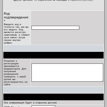
Код
подтверждения:
*
Введите код в
точности так, как вы
его видите. Код
является регистро-
зависимым, а символ
нуля имеет косую
линию внутри
цифры.
Цель регистрации
Решение о
регистрации
принимается
модератором. Для
получения
разрешения
напишите, с какой
целью вы
регистрируетесь на
сайте
Профиль
Эта информация будет в открытом доступе