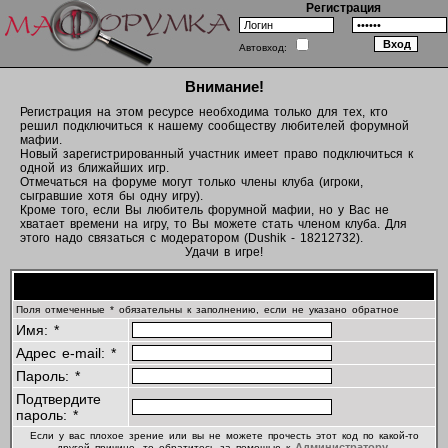
Регистрация
Автовход:
Внимание!
Регистрация на этом ресурсе необходима только для тех, кто
решил подключиться к нашему сообществу любителей форумной
мафии.
Новый зарегистрированный участник имеет право подключиться к
одной из ближайших игр.
Отмечаться на форуме могут только члены клуба (игроки,
сыгравшие хотя бы одну игру).
Кроме того, если Вы любитель форумной мафии, но у Вас не
хватает времени на игру, то Вы можете стать членом клуба. Для
этого надо связаться с модератором (Dushik - 18212732).
Удачи в игре!
Регистрационная информация
Поля отмеченные * обязательны к заполнению, если не указано обратное
Имя: *
Адрес e-mail: *
Пароль: *
Подтвердите
пароль: *
Если у вас плохое зрение или вы не можете прочесть этот код по какой-то
Администратору
другой причине, то обратитесь за помощью к
.