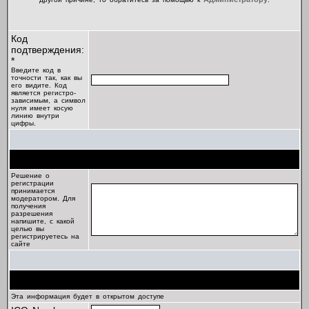
Код
подтверждения:
*
Введите код в
точности так, как вы
его видите. Код
является регистро-
зависимым, а символ
нуля имеет косую
линию внутри
цифры.
Цель регистрации
Решение о
регистрации
принимается
модератором. Для
получения
разрешения
напишите, с какой
целью вы
регистрируетесь на
сайте
Профиль
Эта информация будет в открытом доступе