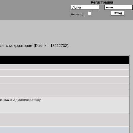
Регистрация
Автовход:
ся с модератором (Dushik - 18212732).
Администратору
омощью к
.