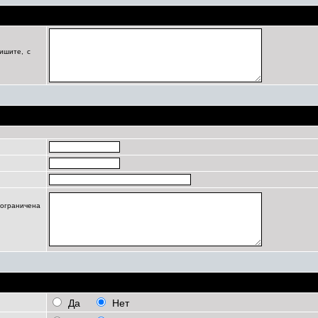
Цель регистрации
ишите, с
Профиль
 ограничена
Личные настройки
Да
Нет