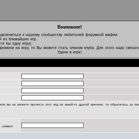
Внимание!
подключиться к нашему сообществу любителей форумной мафии.
й из ближайших игр.
тя бы одну игру).
емени на игру, то Вы можете стать членом клуба. Для этого надо связать
Удачи в игре!
Регистрационная информация
или вы не можете прочесть этот код по какой-то другой причине, то обратитесь за п
а символ