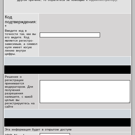
Код
подтверждения:
*
Введите код в
точности так, как вы
его видите. Код
является регистро-
зависимым, а символ
нуля имеет косую
линию внутри
цифры.
Цель регистрации
Решение о
регистрации
принимается
модератором. Для
получения
разрешения
напишите, с какой
целью вы
регистрируетесь на
сайте
Профиль
Эта информация будет в открытом доступе