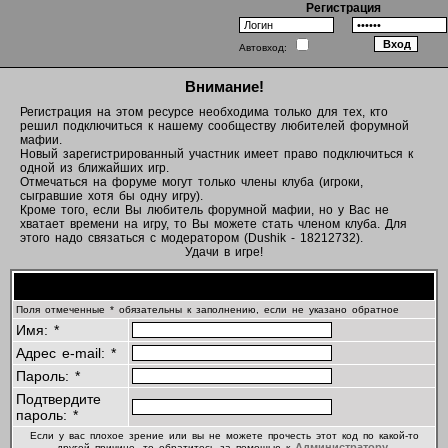
Регистрация
Автовход:
Внимание!
Регистрация на этом ресурсе необходима только для тех, кто
решил подключиться к нашему сообществу любителей форумной
мафии.
Новый зарегистрированный участник имеет право подключиться к
одной из ближайших игр.
Отмечаться на форуме могут только члены клуба (игроки,
сыгравшие хотя бы одну игру).
Кроме того, если Вы любитель форумной мафии, но у Вас не
хватает времени на игру, то Вы можете стать членом клуба. Для
этого надо связаться с модератором (Dushik - 18212732).
Удачи в игре!
Регистрационная информация
Поля отмеченные * обязательны к заполнению, если не указано обратное
Имя: *
Адрес e-mail: *
Пароль: *
Подтвердите
пароль: *
Если у вас плохое зрение или вы не можете прочесть этот код по какой-то
Администратору
другой причине, то обратитесь за помощью к
.