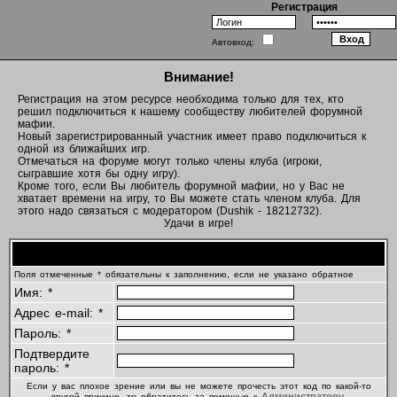
Регистрация
Автовход:
Внимание!
Регистрация на этом ресурсе необходима только для тех, кто
решил подключиться к нашему сообществу любителей форумной
мафии.
Новый зарегистрированный участник имеет право подключиться к
одной из ближайших игр.
Отмечаться на форуме могут только члены клуба (игроки,
сыгравшие хотя бы одну игру).
Кроме того, если Вы любитель форумной мафии, но у Вас не
хватает времени на игру, то Вы можете стать членом клуба. Для
этого надо связаться с модератором (Dushik - 18212732).
Удачи в игре!
Регистрационная информация
Поля отмеченные * обязательны к заполнению, если не указано обратное
Имя: *
Адрес e-mail: *
Пароль: *
Подтвердите
пароль: *
Если у вас плохое зрение или вы не можете прочесть этот код по какой-то
Администратору
другой причине, то обратитесь за помощью к
.