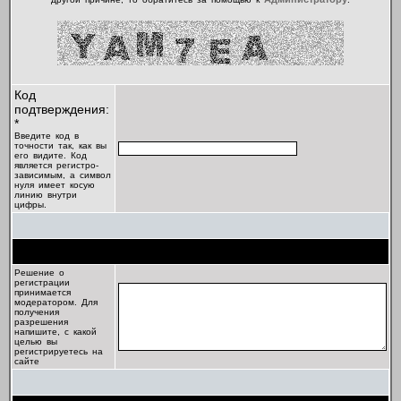
Код
подтверждения:
*
Введите код в
точности так, как вы
его видите. Код
является регистро-
зависимым, а символ
нуля имеет косую
линию внутри
цифры.
Цель регистрации
Решение о
регистрации
принимается
модератором. Для
получения
разрешения
напишите, с какой
целью вы
регистрируетесь на
сайте