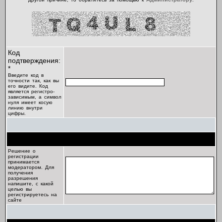
Код
подтверждения:
*
Введите код в
точности так, как вы
его видите. Код
является регистро-
зависимым, а символ
нуля имеет косую
линию внутри
цифры.
Цель регистрации
Решение о
регистрации
принимается
модератором. Для
получения
разрешения
напишите, с какой
целью вы
регистрируетесь на
сайте