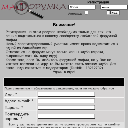
Регистрация
Автовход:
Внимание!
Регистрация на этом ресурсе необходима только для тех, кто
решил подключиться к нашему сообществу любителей форумной
мафии.
Новый зарегистрированный участник имеет право подключиться к
одной из ближайших игр.
Отмечаться на форуме могут только члены клуба (игроки,
сыгравшие хотя бы одну игру).
Кроме того, если Вы любитель форумной мафии, но у Вас не
хватает времени на игру, то Вы можете стать членом клуба. Для
этого надо связаться с модератором (Dushik - 18212732).
Удачи в игре!
Регистрационная информация
Поля отмеченные * обязательны к заполнению, если не указано обратное
Имя: *
Адрес e-mail: *
Пароль: *
Подтвердите
пароль: *
Если у вас плохое зрение или вы не можете прочесть этот код по какой-то
Администратору
другой причине, то обратитесь за помощью к
.