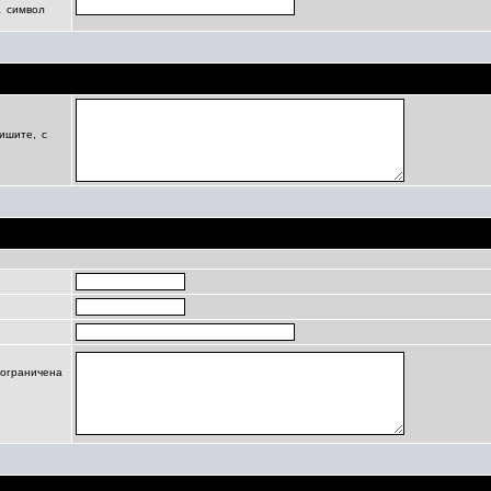
а символ
Цель регистрации
ишите, с
Профиль
 ограничена