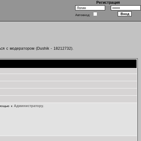
Регистрация
Автовход:
ся с модератором (Dushik - 18212732).
Администратору
омощью к
.