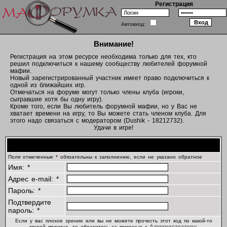
Регистрация
Автовход:
Внимание!
Регистрация на этом ресурсе необходима только для тех, кто
решил подключиться к нашему сообществу любителей форумной
мафии.
Новый зарегистрированный участник имеет право подключиться к
одной из ближайших игр.
Отмечаться на форуме могут только члены клуба (игроки,
сыгравшие хотя бы одну игру).
Кроме того, если Вы любитель форумной мафии, но у Вас не
хватает времени на игру, то Вы можете стать членом клуба. Для
этого надо связаться с модератором (Dushik - 18212732).
Удачи в игре!
Регистрационная информация
Поля отмеченные * обязательны к заполнению, если не указано обратное
Имя: *
Адрес e-mail: *
Пароль: *
Подтвердите
пароль: *
Если у вас плохое зрение или вы не можете прочесть этот код по какой-то
Администратору
другой причине, то обратитесь за помощью к
.