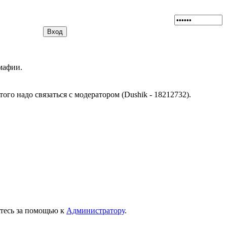
мафии.
ого надо связаться с модератором (Dushik - 18212732).
титесь за помощью к
Администратору
.