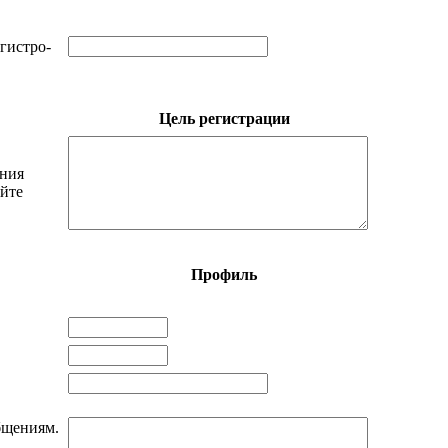
егистро-
Цель регистрации
ения
айте
Профиль
бщениям.