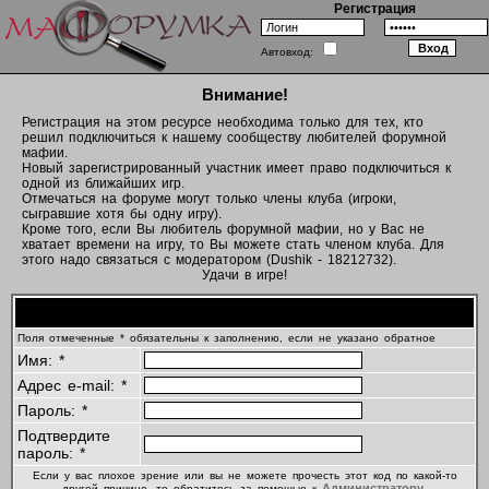
Регистрация
Автовход:
Внимание!
Регистрация на этом ресурсе необходима только для тех, кто
решил подключиться к нашему сообществу любителей форумной
мафии.
Новый зарегистрированный участник имеет право подключиться к
одной из ближайших игр.
Отмечаться на форуме могут только члены клуба (игроки,
сыгравшие хотя бы одну игру).
Кроме того, если Вы любитель форумной мафии, но у Вас не
хватает времени на игру, то Вы можете стать членом клуба. Для
этого надо связаться с модератором (Dushik - 18212732).
Удачи в игре!
Регистрационная информация
Поля отмеченные * обязательны к заполнению, если не указано обратное
Имя: *
Адрес e-mail: *
Пароль: *
Подтвердите
пароль: *
Если у вас плохое зрение или вы не можете прочесть этот код по какой-то
Администратору
другой причине, то обратитесь за помощью к
.