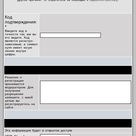
Код
подтверждения:
*
Введите код в
точности так, как вы
его видите. Код
является регистро-
зависимым, а символ
нуля имеет косую
линию внутри
цифры.
Цель регистрации
Решение о
регистрации
принимается
модератором. Для
получения
разрешения
напишите, с какой
целью вы
регистрируетесь на
сайте
Профиль
Эта информация будет в открытом доступе