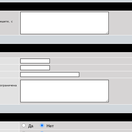
Цель регистрации
ишите, с
Профиль
 ограничена
Личные настройки
Да
Нет