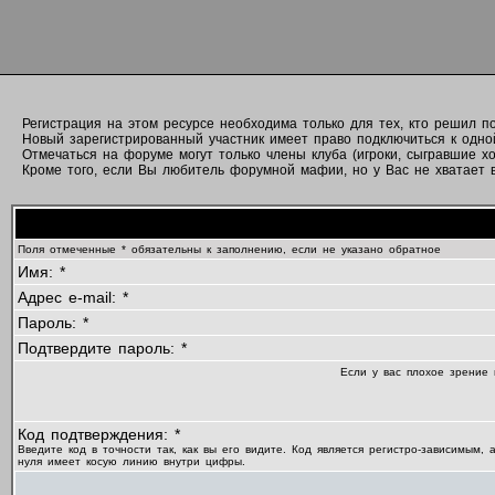
Регистрация на этом ресурсе необходима только для тех, кто решил 
Новый зарегистрированный участник имеет право подключиться к одно
Отмечаться на форуме могут только члены клуба (игроки, сыгравшие хо
Кроме того, если Вы любитель форумной мафии, но у Вас не хватает вр
Поля отмеченные * обязательны к заполнению, если не указано обратное
Имя: *
Адрес e-mail: *
Пароль: *
Подтвердите пароль: *
Если у вас плохое зрение 
Код подтверждения: *
Введите код в точности так, как вы его видите. Код является регистро-зависимым, 
нуля имеет косую линию внутри цифры.