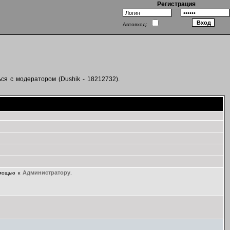
Регистрация
Автовход:
ся с модератором (Dushik - 18212732).
Администратору
омощью к
.