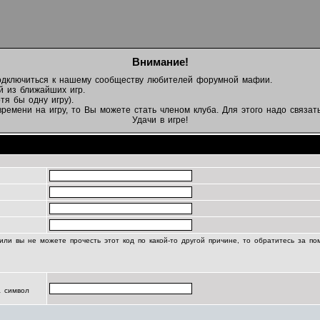
Внимание!
подключиться к нашему сообществу любителей форумной мафии.
й из ближайших игр.
тя бы одну игру).
емени на игру, то Вы можете стать членом клуба. Для этого надо связать
Удачи в игре!
Регистрационная информация
или вы не можете прочесть этот код по какой-то другой причине, то обратитесь за п
а символ