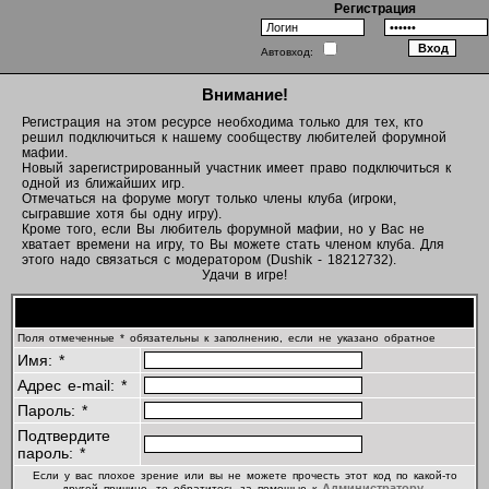
Регистрация
Автовход:
Внимание!
Регистрация на этом ресурсе необходима только для тех, кто
решил подключиться к нашему сообществу любителей форумной
мафии.
Новый зарегистрированный участник имеет право подключиться к
одной из ближайших игр.
Отмечаться на форуме могут только члены клуба (игроки,
сыгравшие хотя бы одну игру).
Кроме того, если Вы любитель форумной мафии, но у Вас не
хватает времени на игру, то Вы можете стать членом клуба. Для
этого надо связаться с модератором (Dushik - 18212732).
Удачи в игре!
Регистрационная информация
Поля отмеченные * обязательны к заполнению, если не указано обратное
Имя: *
Адрес e-mail: *
Пароль: *
Подтвердите
пароль: *
Если у вас плохое зрение или вы не можете прочесть этот код по какой-то
Администратору
другой причине, то обратитесь за помощью к
.