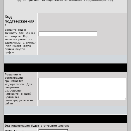
Код
подтверждения:
*
Введите код в
точности так, как вы
его видите. Код
является регистро-
зависимым, а символ
нуля имеет косую
линию внутри
цифры.
Цель регистрации
Решение о
регистрации
принимается
модератором. Для
получения
разрешения
напишите, с какой
целью вы
регистрируетесь на
сайте
Профиль
Эта информация будет в открытом доступе